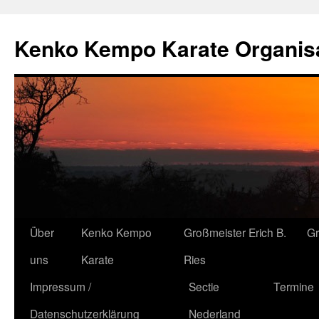
Kenko Kempo Karate Organisa
Zum
Über
Kenko Kempo
Großmeister Erich B.
G
Inhalt
uns
Karate
Ries
springen
Impressum /
Sectie
Termine
Datenschutzerklärung
Nederland