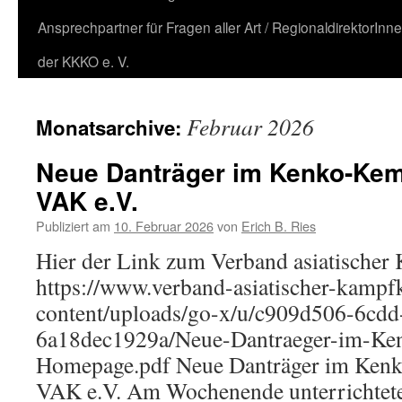
Ansprechpartner für Fragen aller Art / RegionaldirektorInn
der KKKO e. V.
Februar 2026
Monatsarchive:
Neue Danträger im Kenko-Kem
VAK e.V.
Publiziert am
10. Februar 2026
von
Erich B. Ries
Hier der Link zum Verband asiatischer
https://www.verband-asiatischer-kampf
content/uploads/go-x/u/c909d506-6cdd
6a18dec1929a/Neue-Dantraeger-im-Ke
Homepage.pdf Neue Danträger im Ken
VAK e.V. Am Wochenende unterrichtete