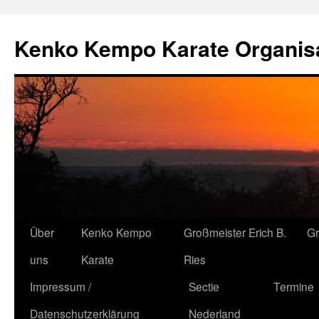
Kenko Kempo Karate Organisa
Zum
Über
Kenko Kempo
Großmeister Erich B.
G
Inhalt
uns
Karate
Ries
springen
Impressum /
Sectie
Termine
Datenschutzerklärung
Nederland