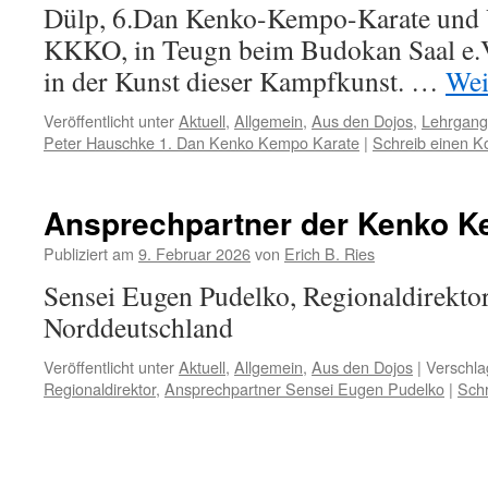
Dülp, 6.Dan Kenko-Kempo-Karate und V
KKKO, in Teugn beim Budokan Saal e.V.
in der Kunst dieser Kampfkunst. …
Wei
Veröffentlicht unter
Aktuell
,
Allgemein
,
Aus den Dojos
,
Lehrgang
Peter Hauschke 1. Dan Kenko Kempo Karate
|
Schreib einen 
Ansprechpartner der Kenko K
Publiziert am
9. Februar 2026
von
Erich B. Ries
Sensei Eugen Pudelko, Regionaldirekto
Norddeutschland
Veröffentlicht unter
Aktuell
,
Allgemein
,
Aus den Dojos
|
Verschla
Regionaldirektor
,
Ansprechpartner Sensei Eugen Pudelko
|
Sch