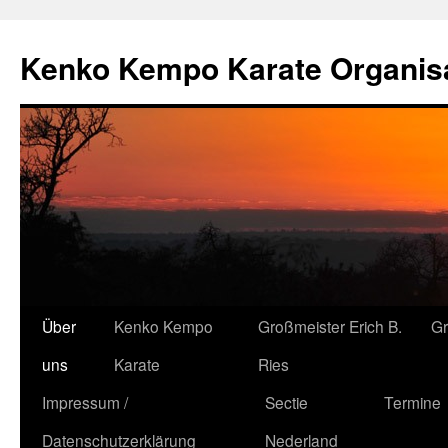
Kenko Kempo Karate Organisa
Zum
Über
Kenko Kempo
Großmeister Erich B.
G
Inhalt
uns
Karate
Ries
springen
Impressum /
Sectie
Termine
Datenschutzerklärung
Nederland