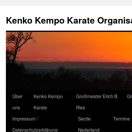
Kenko Kempo Karate Organisa
Zum
Über
Kenko Kempo
Großmeister Erich B.
G
Inhalt
uns
Karate
Ries
springen
Impressum /
Sectie
Termine
Datenschutzerklärung
Nederland