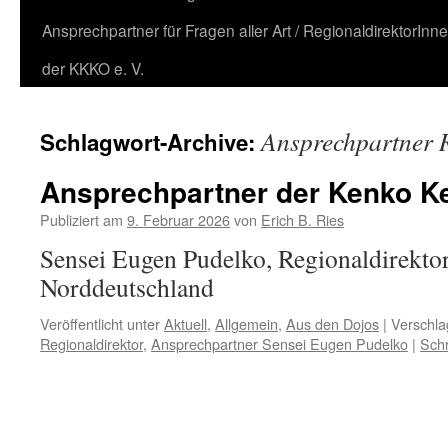
Ansprechpartner für Fragen aller Art / RegionaldirektorInn
der KKKO e. V.
Ansprechpartner R
Schlagwort-Archive:
Ansprechpartner der Kenko K
Publiziert am
9. Februar 2026
von
Erich B. Ries
Sensei Eugen Pudelko, Regionaldirekto
Norddeutschland
Veröffentlicht unter
Aktuell
,
Allgemein
,
Aus den Dojos
|
Verschla
Regionaldirektor
,
Ansprechpartner Sensei Eugen Pudelko
|
Sch