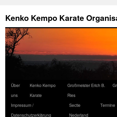
Kenko Kempo Karate Organisa
Zum
Über
Kenko Kempo
Großmeister Erich B.
G
Inhalt
uns
Karate
Ries
springen
Impressum /
Sectie
Termine
Datenschutzerklärung
Nederland