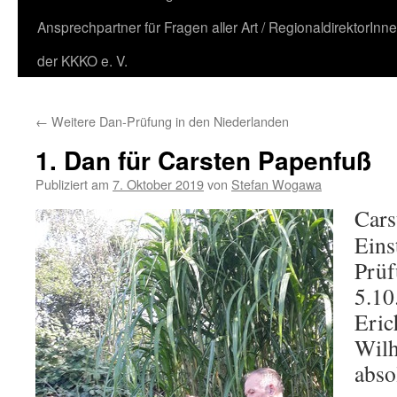
Ansprechpartner für Fragen aller Art / RegionaldirektorInn
der KKKO e. V.
←
Weitere Dan-Prüfung in den Niederlanden
1. Dan für Carsten Papenfuß
Publiziert am
7. Oktober 2019
von
Stefan Wogawa
Cars
Eins
Prüf
5.10
Eric
Wilh
abso