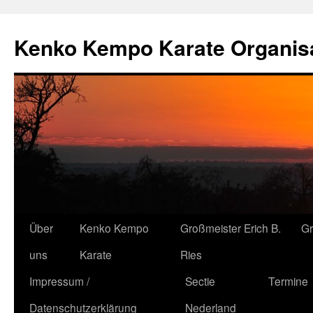
Kenko Kempo Karate Organisa
Zum
Über
Kenko Kempo
Großmeister Erich B.
G
Inhalt
uns
Karate
Ries
springen
Impressum /
Sectie
Termine
Datenschutzerklärung
Nederland