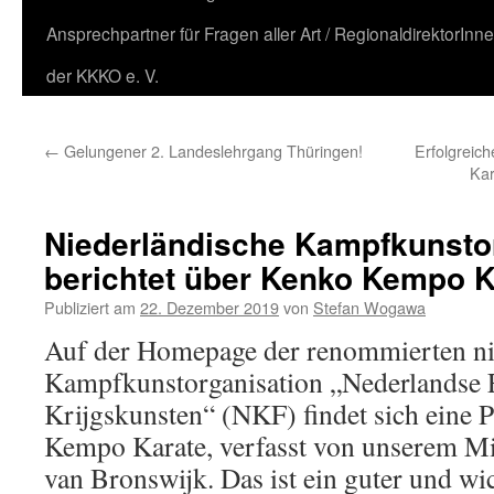
Ansprechpartner für Fragen aller Art / RegionaldirektorInn
der KKKO e. V.
←
Gelungener 2. Landeslehrgang Thüringen!
Erfolgreic
Kar
Niederländische Kampfkunsto
berichtet über Kenko Kempo K
Publiziert am
22. Dezember 2019
von
Stefan Wogawa
Auf der Homepage der renommierten ni
Kampfkunstorganisation „Nederlandse F
Krijgskunsten“ (NKF) findet sich eine 
Kempo Karate, verfasst von unserem Mit
van Bronswijk. Das ist ein guter und wic