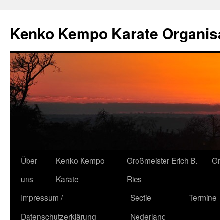
Kenko Kempo Karate Organisa
Zum
Über
Kenko Kempo
Großmeister Erich B.
G
Inhalt
uns
Karate
Ries
springen
Impressum /
Sectie
Termine
Datenschutzerklärung
Nederland