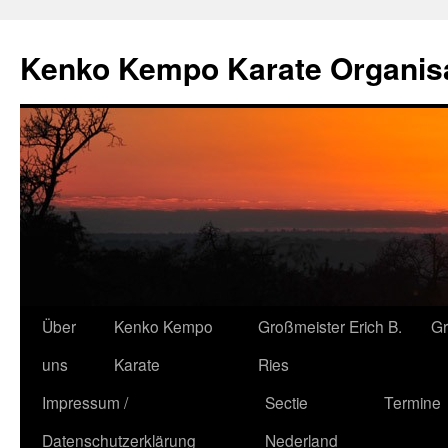
Kenko Kempo Karate Organisa
Zum
Über
Kenko Kempo
Großmeister Erich B.
G
Inhalt
uns
Karate
Ries
springen
Impressum /
Sectie
Termine
Datenschutzerklärung
Nederland