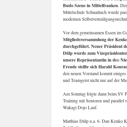
Budo Szene in Mittelfranken
. Der
Mittelschule Schnaittach wurde paral
modernen Selbstverteidigungstechn
Vor dem gemeinsamen Essen im Gas
Mitgliedsversammlung der Kenk
durchgeführt.
Neuer Präsident d
Dülp wurde zum Vizepräsidente
unsere Repräsentantin in de
Nie
n
Freude stellte sich
Harald Konrad 
den neuen Vorstand kommt einiges a
und Teamgeist nicht nur auf der Mat
Am Sonntag folgte dann beim SV Pet
Training mit Senioren und paralle
Wakagi Dojo Lauf.
Matthias Dülp u.a. 6. Dan Kenko K