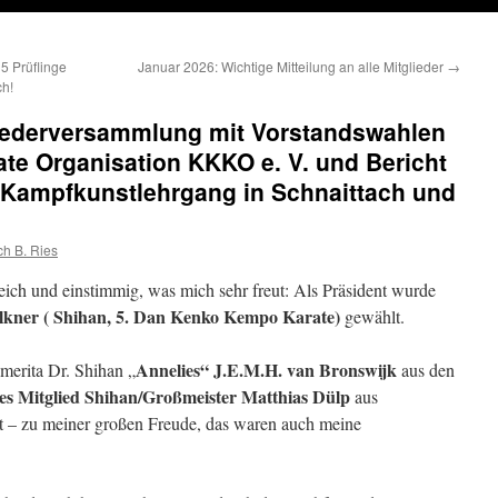
5 Prüflinge
Januar 2026: Wichtige Mitteilung an alle Mitglieder
→
ch!
gliederversammlung mit Vorstandswahlen
te Organisation KKKO e. V. und Bericht
Kampfkunstlehrgang in Schnaittach und
ch B. Ries
ich und einstimmig, was mich sehr freut: Als Präsident wurde
ölkner ( Shihan, 5. Dan Kenko Kempo Karate)
gewählt.
Annelies“ J.E.M.H. van Bronswijk
merita Dr. Shihan „
aus den
es Mitglied Shihan/Großmeister Matthias Dülp
aus
 – zu meiner großen Freude, das waren auch meine