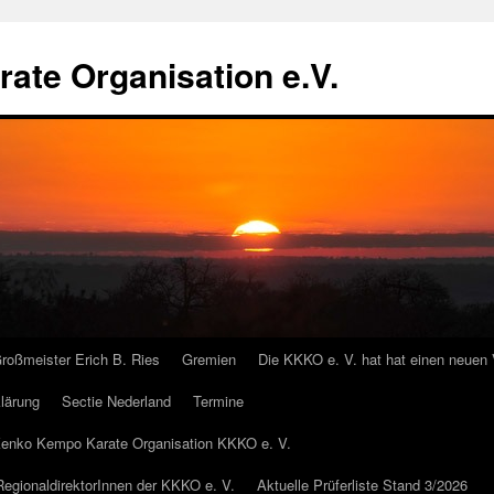
te Organisation e.V.
roßmeister Erich B. Ries
Gremien
Die KKKO e. V. hat hat einen neuen 
lärung
Sectie Nederland
Termine
r Kenko Kempo Karate Organisation KKKO e. V.
 RegionaldirektorInnen der KKKO e. V.
Aktuelle Prüferliste Stand 3/2026