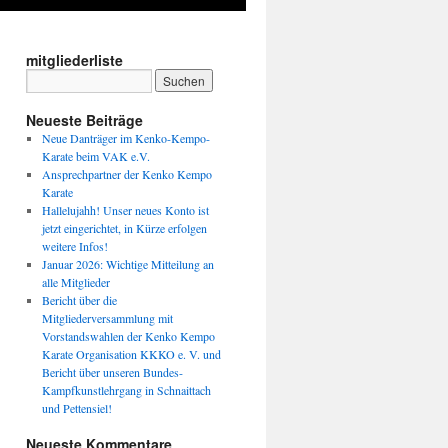
mitgliederliste
Neueste Beiträge
Neue Danträger im Kenko-Kempo-
Karate beim VAK e.V.
Ansprechpartner der Kenko Kempo
Karate
Hallelujahh! Unser neues Konto ist
jetzt eingerichtet, in Kürze erfolgen
weitere Infos!
Januar 2026: Wichtige Mitteilung an
alle Mitglieder
Bericht über die
Mitgliederversammlung mit
Vorstandswahlen der Kenko Kempo
Karate Organisation KKKO e. V. und
Bericht über unseren Bundes-
Kampfkunstlehrgang in Schnaittach
und Pettensiel!
Neueste Kommentare