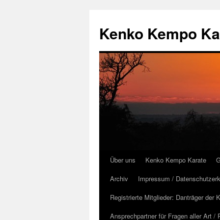
Kenko Kempo Kara
Über uns
Kenko Kempo Karate
G
Zum
Archiv
Impressum / Datenschutzerk
Inhalt
Registrierte Mitglieder: Danträger de
springen
Ansprechpartner für Fragen aller Art /