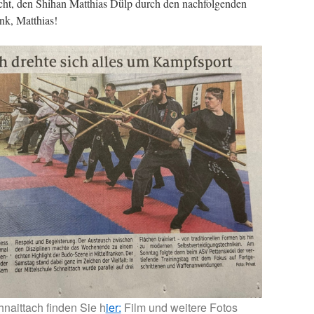
cht, den Shihan Matthias Dülp durch den nachfolgenden
nk, Matthias!
naittach finden Sie h
ier:
Film und weitere Fotos