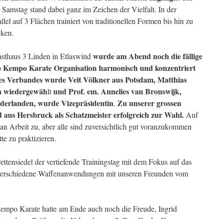
 Samstag stand dabei ganz im Zeichen der Vielfalt. In der
lel auf 3 Flächen trainiert von traditionellen Formen bis hin zu
iken.
wurde am Abend noch die
fällige
thaus 3 Linden in Etlaswind
o Kempo Karate Organisation harmonisch und
konzentriert
es Verbandes wurde Veit Völkner aus Potsdam, Matthias
n wiedergewäh
und Prof. em. Annelies van Bronswijk,
lt
derlanden, wurde Vizepräsidentin
Zu unserer grossen
.
aus Hersbruck als Schatzmeister erfolgreich zur Wahl.
Auf
n Arbeit zu, aber alle sind zuversichtlich gut voranzukommen
te zu praktizieren.
tensiedel der vertiefende Trainingstag mit dem Fokus auf das
l verschiedene Waffenanwendungen mit unseren Freunden vom
empo Karate hatte am Ende auch noch die Freude, Ingrid