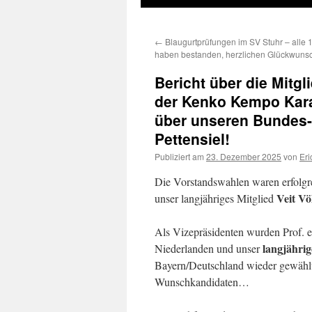
←
Blaugurtprüfungen im SV Stuhr – alle 1
haben bestanden, herzlichen Glückwuns
Bericht über die Mit
der Kenko Kempo Kara
über unseren Bundes-
Pettensiel!
Publiziert am
23. Dezember 2025
von
Eri
Die Vorstandswahlen waren erfolgre
Veit V
unser langjähriges Mitglied
Als Vizepräsidenten wurden Prof. e
langjährig
Niederlanden und unser
Bayern/Deutschland wieder gewählt
Wunschkandidaten…