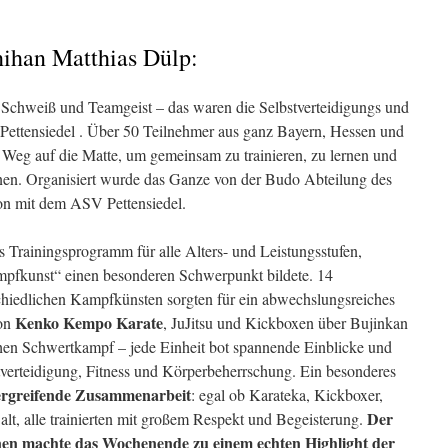
hihan Matthias Dülp:
 Schweiß und Teamgeist – das waren die Selbstverteidigungs und
Pettensiedel . Über 50 Teilnehmer aus ganz Bayern, Hessen und
Weg auf die Matte, um gemeinsam zu trainieren, zu lernen und
en. Organisiert wurde das Ganze von der Budo Abteilung des
on mit dem ASV Pettensiedel.
s Trainingsprogramm für alle Alters- und Leistungsstufen,
pfkunst“ einen besonderen Schwerpunkt bildete. 14
chiedlichen Kampfkünsten sorgten für ein abwechslungsreiches
Kenko Kempo Karate
Von
, JuJitsu und Kickboxen über Bujinkan
chen Schwertkampf – jede Einheit bot spannende Einblicke und
verteidigung, Fitness und Körperbeherrschung. Ein besonderes
ergreifende
Zusammenarbeit
: egal ob Karateka, Kickboxer,
Der
 alt, alle trainierten mit großem Respekt und Begeisterung.
nen machte das Wochenende zu einem echten Highlight der