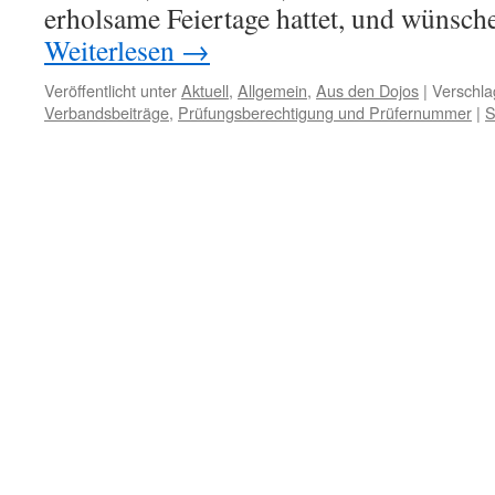
erholsame Feiertage hattet, und wünsch
Weiterlesen
→
Veröffentlicht unter
Aktuell
,
Allgemein
,
Aus den Dojos
|
Verschla
Verbandsbeiträge
,
Prüfungsberechtigung und Prüfernummer
|
S