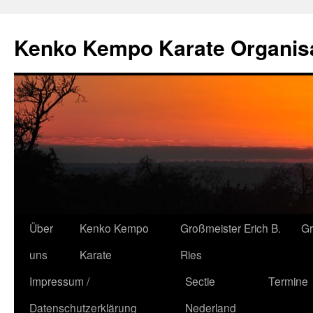
Kenko Kempo Karate Organisa
Zum
Über
Kenko Kempo
Großmeister Erich B.
G
Inhalt
uns
Karate
Ries
springen
Impressum /
Sectie
Termine
Datenschutzerklärung
Nederland