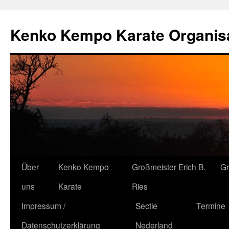
Kenko Kempo Karate Organisa
Zum
Über
Kenko Kempo
Großmeister Erich B.
G
Inhalt
uns
Karate
Ries
springen
Impressum /
Sectie
Termine
Datenschutzerklärung
Nederland