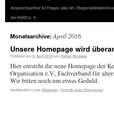
Ansprechpartner für Fragen aller Art / RegionaldirektorInn
der KKKO e. V.
April 2016
Monatsarchive:
Unsere Homepage wird überarb
Publiziert am
9. April 2016
von
Stefan Wogawa
Hier entsteht die neue Homepage der 
Organisation e.V., Fachverband für alt
Wir bitten noch um etwas Geduld.
Veröffentlicht unter
Allgemein
|
Schreib einen Kommentar