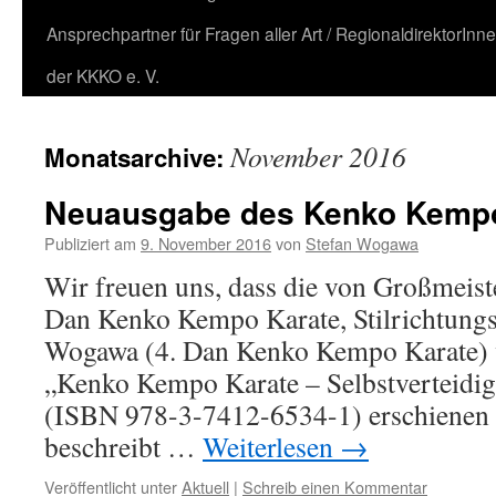
Ansprechpartner für Fragen aller Art / RegionaldirektorInn
der KKKO e. V.
November 2016
Monatsarchive:
Neuausgabe des Kenko Kemp
Publiziert am
9. November 2016
von
Stefan Wogawa
Wir freuen uns, dass die von Großmeiste
Dan Kenko Kempo Karate, Stilrichtungs
Wogawa (4. Dan Kenko Kempo Karate) v
„Kenko Kempo Karate – Selbstverteidig
(ISBN 978-3-7412-6534-1) erschienen 
beschreibt …
Weiterlesen
→
Veröffentlicht unter
Aktuell
|
Schreib einen Kommentar