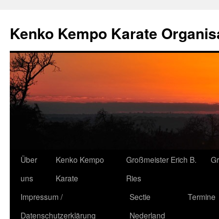
Kenko Kempo Karate Organisa
Zum
Über
Kenko Kempo
Großmeister Erich B.
G
Inhalt
uns
Karate
Ries
springen
Impressum /
Sectie
Termine
Datenschutzerklärung
Nederland