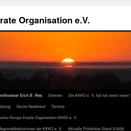
te Organisation e.V.
roßmeister Erich B. Ries
Gremien
Die KKKO e. V. hat hat einen neuen 
lärung
Sectie Nederland
Termine
r Kenko Kempo Karate Organisation KKKO e. V.
 RegionaldirektorInnen der KKKO e. V.
Aktuelle Prüferliste Stand 3/2026