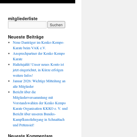
mitgliederliste
Neueste Beiträge
Neue Danträger im Kenko-Kempo-
Karate beim VAK e.V.
Ansprechpartner der Kenko Kempo
Karate
Hallelujahh! Unser neues Konto ist
jetzt eingerichtet, in Kürze erfolgen
weitere Infos!
Januar 2026: Wichtige Mitteilung an
alle Mitglieder
Bericht über die
Mitgliederversammlung mit
Vorstandswahlen der Kenko Kempo
Karate Organisation KKKO e. V. und
Bericht über unseren Bundes-
Kampfkunstlehrgang in Schnaittach
und Pettensiel!
Neueste Kommentare