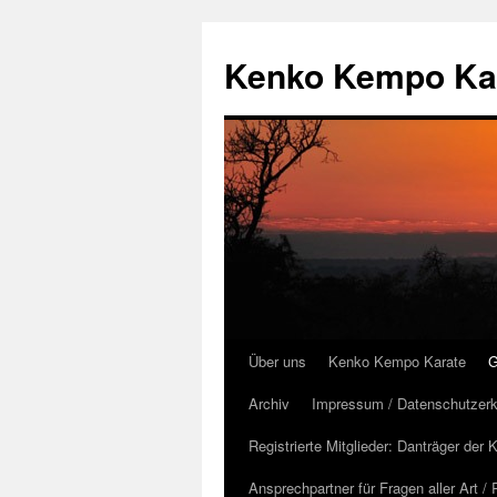
Kenko Kempo Kara
Über uns
Kenko Kempo Karate
G
Zum
Archiv
Impressum / Datenschutzerk
Inhalt
Registrierte Mitglieder: Danträger de
springen
Ansprechpartner für Fragen aller Art /