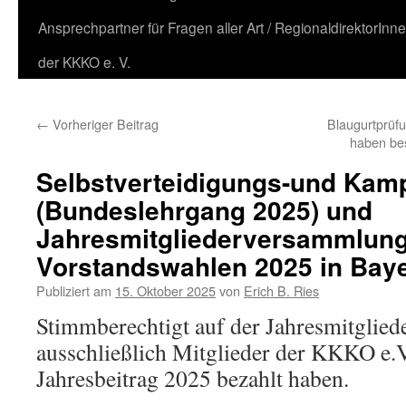
Ansprechpartner für Fragen aller Art / RegionaldirektorInn
der KKKO e. V.
←
Vorheriger Beitrag
Blaugurtprüfu
haben be
Selbstverteidigungs-und Kam
(Bundeslehrgang 2025) und
Jahresmitgliederversammlung
Vorstandswahlen 2025 in Baye
Publiziert am
15. Oktober 2025
von
Erich B. Ries
Stimmberechtigt auf der Jahresmitglie
ausschließlich Mitglieder der KKKO e.V.
Jahresbeitrag 2025 bezahlt haben.