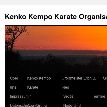
Kenko Kempo Karate Organisa
Zum
Über
Kenko Kempo
Großmeister Erich B.
G
Inhalt
uns
Karate
Ries
springen
Impressum /
Sectie
Termine
Datenschutzerklärung
Nederland