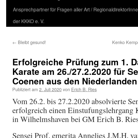
Ansprechpartner für Fragen aller Art / RegionaldirektorInn
der KKKO e. V.
←
Bleibt gesund!
Kenko Kempo-
Erfolgreiche Prüfung zum 1.
Karate am 26./27.2.2020 für S
Coenen aus den Niederlanden
Publiziert am
2. Juli 2020
von
Erich B. Ries
Vom 26.2. bis 27.2.2020 absolvierte Se
erfolgreich einen Einstufungslehrgan
in Wilhelmshaven bei GM Erich B. Ries
Sensei Prof. emerita Annelies J.M.H. v