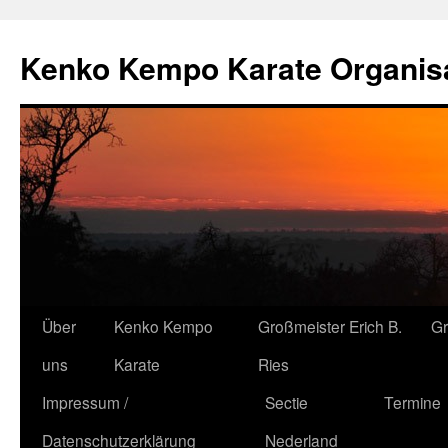
Kenko Kempo Karate Organisa
Zum
Über
Kenko Kempo
Großmeister Erich B.
G
Inhalt
uns
Karate
Ries
springen
Impressum /
Sectie
Termine
Datenschutzerklärung
Nederland